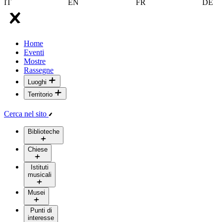
IT
EN
FR
DE
Home
Eventi
Mostre
Rassegne
Luoghi
Territorio
Cerca nel sito
Biblioteche
Chiese
Istituti
musicali
Musei
Punti di
interesse