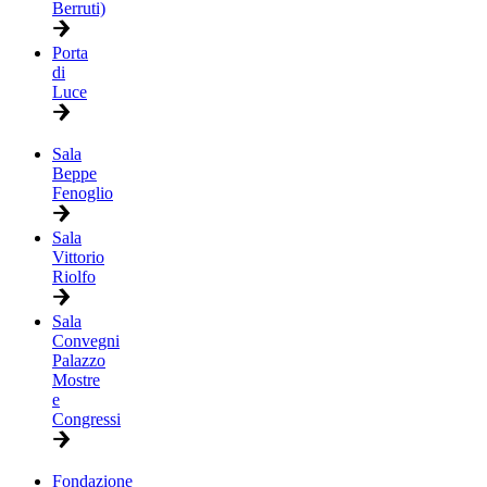
Berruti)
Porta
di
Luce
Sala
Beppe
Fenoglio
Sala
Vittorio
Riolfo
Sala
Convegni
Palazzo
Mostre
e
Congressi
Fondazione