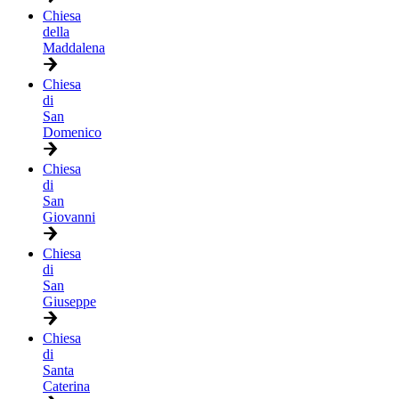
Chiesa
della
Maddalena
Chiesa
di
San
Domenico
Chiesa
di
San
Giovanni
Chiesa
di
San
Giuseppe
Chiesa
di
Santa
Caterina