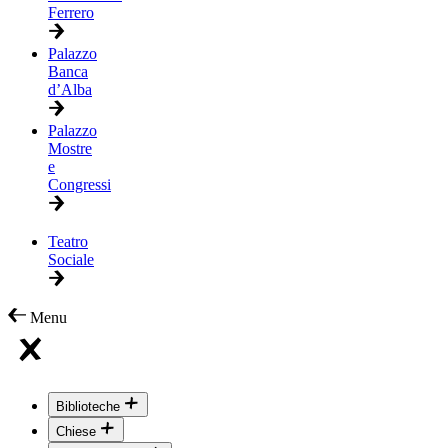
Ferrero
Palazzo
Banca
d’Alba
Palazzo
Mostre
e
Congressi
Teatro
Sociale
Menu
Biblioteche
Chiese