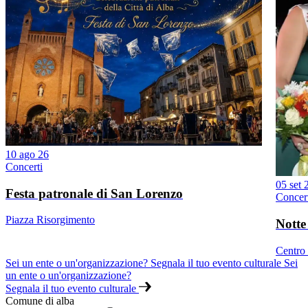
10 ago 26
Concerti
05 set 
Festa patronale di San Lorenzo
Concer
Piazza Risorgimento
Notte
Centro 
Sei un ente o un'organizzazione? Segnala il tuo evento culturale
Sei
un ente o un'organizzazione?
Segnala il tuo evento culturale
Comune di alba