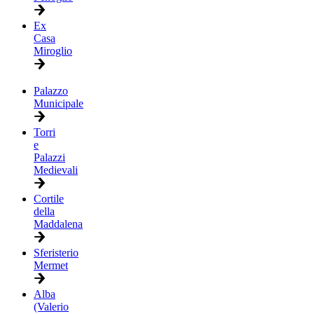
Ex
Casa
Miroglio
Palazzo
Municipale
Torri
e
Palazzi
Medievali
Cortile
della
Maddalena
Sferisterio
Mermet
Alba
(Valerio