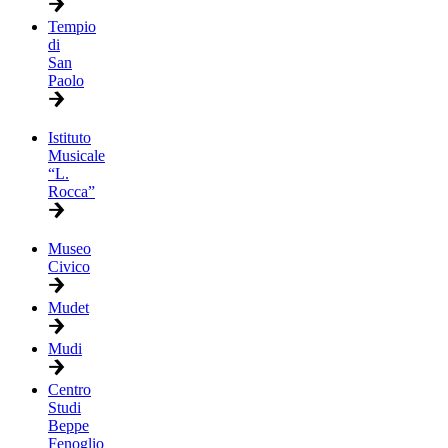
Tempio
di
San
Paolo
Istituto
Musicale
“L.
Rocca”
Museo
Civico
Mudet
Mudi
Centro
Studi
Beppe
Fenoglio