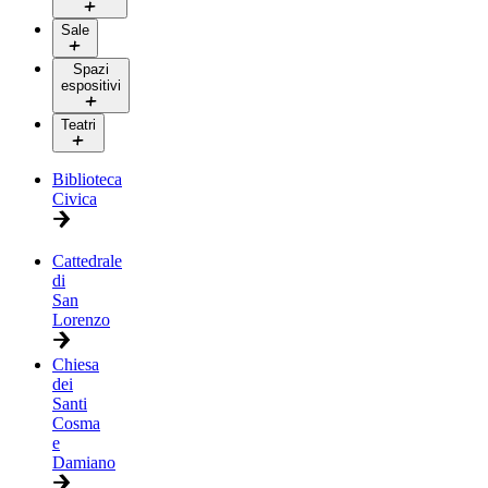
Sale
Spazi
espositivi
Teatri
Biblioteca
Civica
Cattedrale
di
San
Lorenzo
Chiesa
dei
Santi
Cosma
e
Damiano