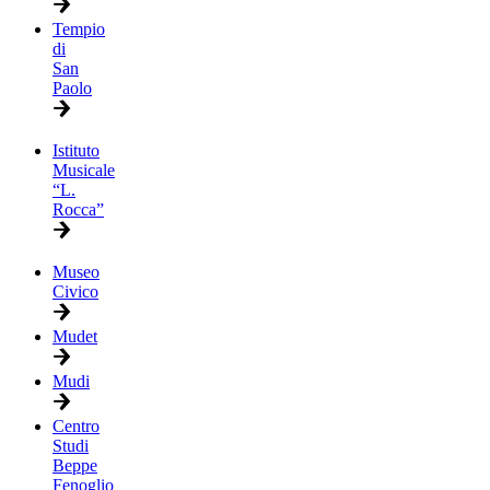
Tempio
di
San
Paolo
Istituto
Musicale
“L.
Rocca”
Museo
Civico
Mudet
Mudi
Centro
Studi
Beppe
Fenoglio