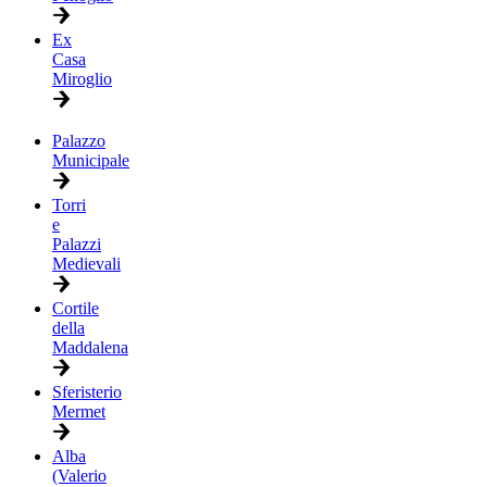
Ex
Casa
Miroglio
Palazzo
Municipale
Torri
e
Palazzi
Medievali
Cortile
della
Maddalena
Sferisterio
Mermet
Alba
(Valerio