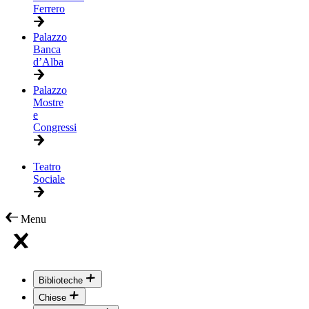
Ferrero
Palazzo
Banca
d’Alba
Palazzo
Mostre
e
Congressi
Teatro
Sociale
Menu
Biblioteche
Chiese