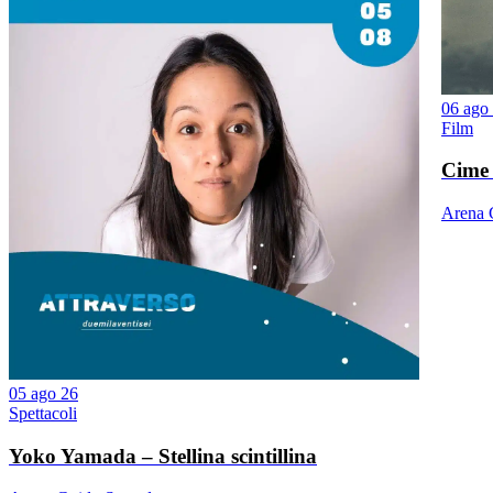
06 ago
Film
Cime 
Arena 
05 ago 26
Spettacoli
Yoko Yamada – Stellina scintillina