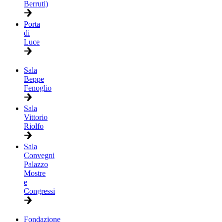
Berruti)
Porta
di
Luce
Sala
Beppe
Fenoglio
Sala
Vittorio
Riolfo
Sala
Convegni
Palazzo
Mostre
e
Congressi
Fondazione