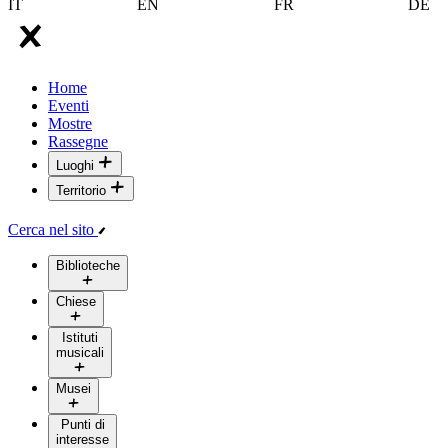
IT
EN
FR
DE
Home
Eventi
Mostre
Rassegne
Luoghi
Territorio
Cerca nel sito
Biblioteche
Chiese
Istituti
musicali
Musei
Punti di
interesse