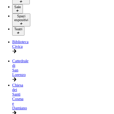
Sale
Spazi
espositivi
Teatri
Biblioteca
Civica
Cattedrale
di
San
Lorenzo
Chiesa
dei
Santi
Cosma
e
Damiano