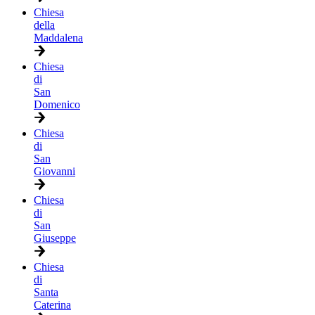
Chiesa
della
Maddalena
Chiesa
di
San
Domenico
Chiesa
di
San
Giovanni
Chiesa
di
San
Giuseppe
Chiesa
di
Santa
Caterina