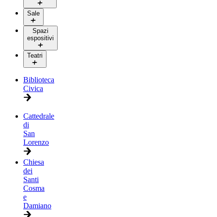
Sale
Spazi
espositivi
Teatri
Biblioteca
Civica
Cattedrale
di
San
Lorenzo
Chiesa
dei
Santi
Cosma
e
Damiano