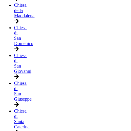
Chiesa
della
Maddalena
Chiesa
di
San
Domenico
Chiesa
di
San
Giovanni
Chiesa
di
San
Giuseppe
Chiesa
di
Santa
Caterina