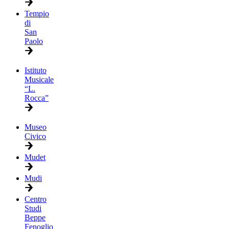
Tempio
di
San
Paolo
Istituto
Musicale
“L.
Rocca”
Museo
Civico
Mudet
Mudi
Centro
Studi
Beppe
Fenoglio