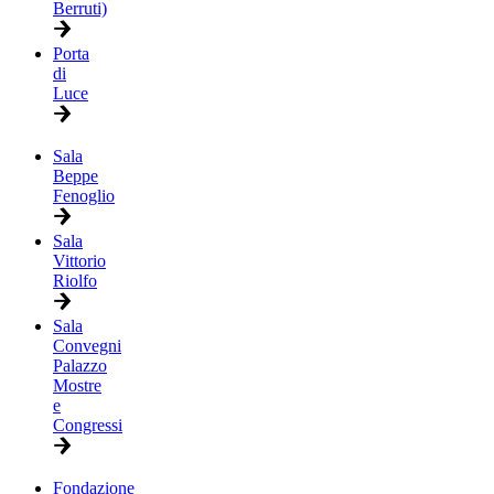
Berruti)
Porta
di
Luce
Sala
Beppe
Fenoglio
Sala
Vittorio
Riolfo
Sala
Convegni
Palazzo
Mostre
e
Congressi
Fondazione