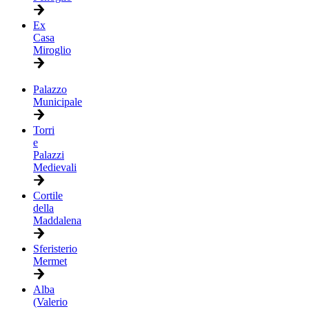
Ex
Casa
Miroglio
Palazzo
Municipale
Torri
e
Palazzi
Medievali
Cortile
della
Maddalena
Sferisterio
Mermet
Alba
(Valerio