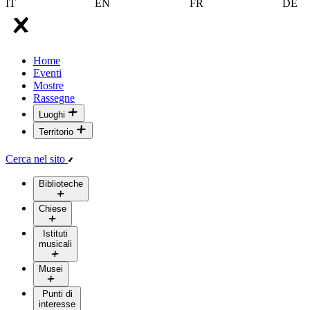
IT
EN
FR
DE
Home
Eventi
Mostre
Rassegne
Luoghi
Territorio
Cerca nel sito
Biblioteche
Chiese
Istituti
musicali
Musei
Punti di
interesse