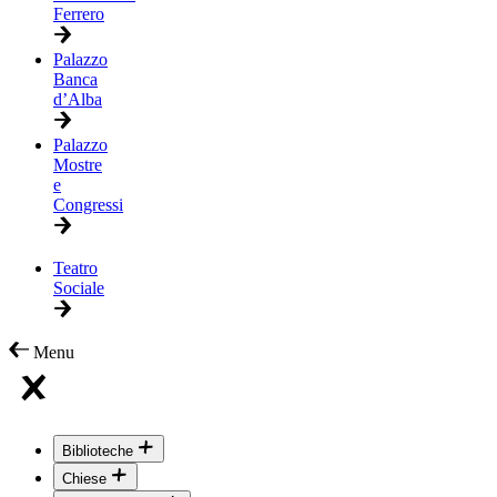
Ferrero
Palazzo
Banca
d’Alba
Palazzo
Mostre
e
Congressi
Teatro
Sociale
Menu
Biblioteche
Chiese