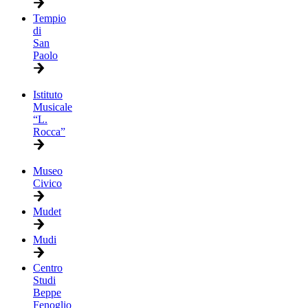
Tempio
di
San
Paolo
Istituto
Musicale
“L.
Rocca”
Museo
Civico
Mudet
Mudi
Centro
Studi
Beppe
Fenoglio