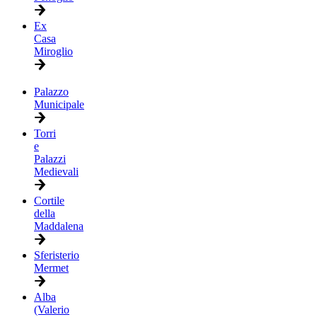
Ex
Casa
Miroglio
Palazzo
Municipale
Torri
e
Palazzi
Medievali
Cortile
della
Maddalena
Sferisterio
Mermet
Alba
(Valerio