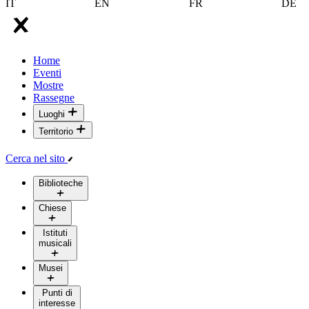
IT
EN
FR
DE
Home
Eventi
Mostre
Rassegne
Luoghi
Territorio
Cerca nel sito
Biblioteche
Chiese
Istituti
musicali
Musei
Punti di
interesse