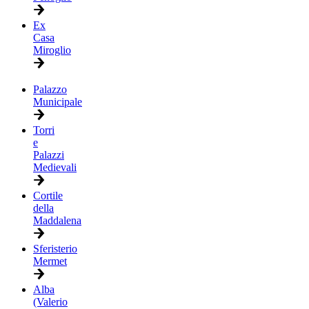
Ex
Casa
Miroglio
Palazzo
Municipale
Torri
e
Palazzi
Medievali
Cortile
della
Maddalena
Sferisterio
Mermet
Alba
(Valerio