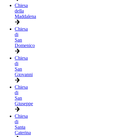
Chiesa
della
Maddalena
Chiesa
di
San
Domenico
Chiesa
di
San
Giovanni
Chiesa
di
San
Giuseppe
Chiesa
di
Santa
Caterina