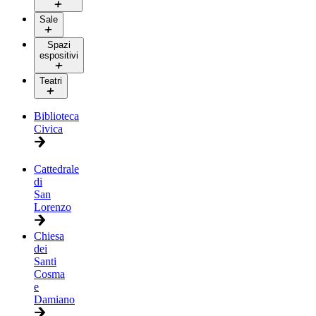
Sale
Spazi
espositivi
Teatri
Biblioteca
Civica
Cattedrale
di
San
Lorenzo
Chiesa
dei
Santi
Cosma
e
Damiano