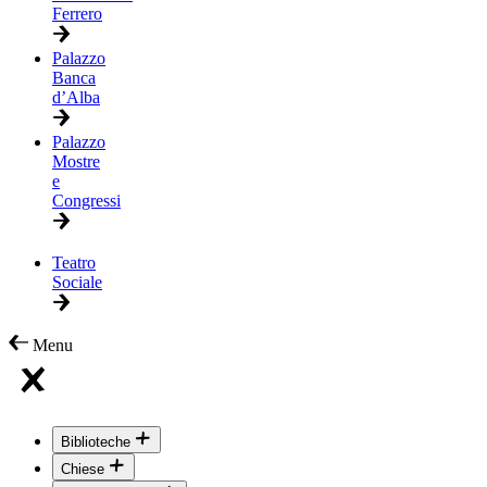
Ferrero
Palazzo
Banca
d’Alba
Palazzo
Mostre
e
Congressi
Teatro
Sociale
Menu
Biblioteche
Chiese