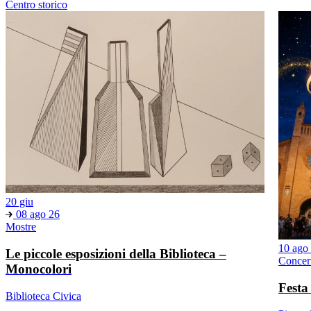
Centro storico
20 giu
08 ago 26
Mostre
10 ago
Le piccole esposizioni della Biblioteca –
Concer
Monocolori
Festa
Biblioteca Civica