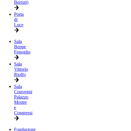
Berruti)
Porta
di
Luce
Sala
Beppe
Fenoglio
Sala
Vittorio
Riolfo
Sala
Convegni
Palazzo
Mostre
e
Congressi
Fondazione