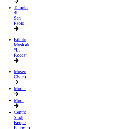
Tempio
di
San
Paolo
Istituto
Musicale
“L.
Rocca”
Museo
Civico
Mudet
Mudi
Centro
Studi
Beppe
Fenoglio