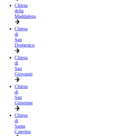
Chiesa
della
Maddalena
Chiesa
di
San
Domenico
Chiesa
di
San
Giovanni
Chiesa
di
San
Giuseppe
Chiesa
di
Santa
Caterina