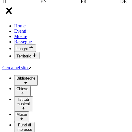
IT
EN
FR
DE
Home
Eventi
Mostre
Rassegne
Luoghi
Territorio
Cerca nel sito
Biblioteche
Chiese
Istituti
musicali
Musei
Punti di
interesse