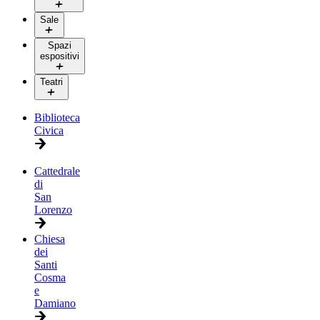
Sale
Spazi
espositivi
Teatri
Biblioteca
Civica
Cattedrale
di
San
Lorenzo
Chiesa
dei
Santi
Cosma
e
Damiano