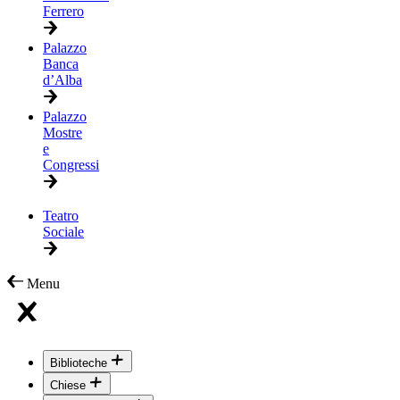
Ferrero
Palazzo
Banca
d’Alba
Palazzo
Mostre
e
Congressi
Teatro
Sociale
Menu
Biblioteche
Chiese