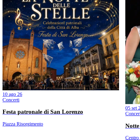
10 ago 26
Concerti
05 set 
Festa patronale di San Lorenzo
Concer
Piazza Risorgimento
Notte
Centro 