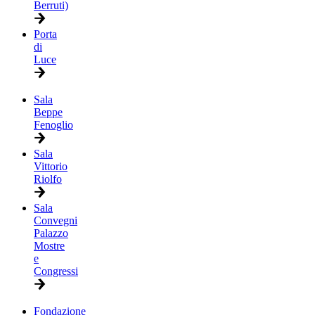
Berruti)
Porta
di
Luce
Sala
Beppe
Fenoglio
Sala
Vittorio
Riolfo
Sala
Convegni
Palazzo
Mostre
e
Congressi
Fondazione