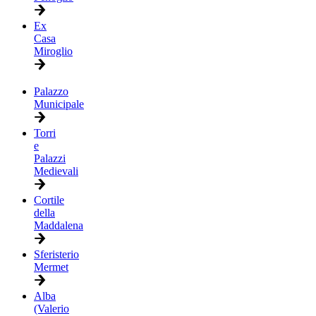
Ex
Casa
Miroglio
Palazzo
Municipale
Torri
e
Palazzi
Medievali
Cortile
della
Maddalena
Sferisterio
Mermet
Alba
(Valerio