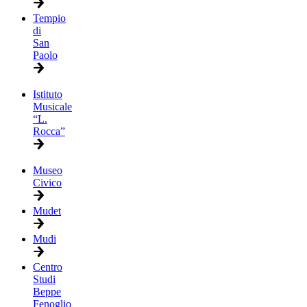
Tempio
di
San
Paolo
Istituto
Musicale
“L.
Rocca”
Museo
Civico
Mudet
Mudi
Centro
Studi
Beppe
Fenoglio