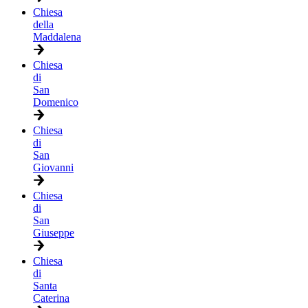
Chiesa
della
Maddalena
Chiesa
di
San
Domenico
Chiesa
di
San
Giovanni
Chiesa
di
San
Giuseppe
Chiesa
di
Santa
Caterina