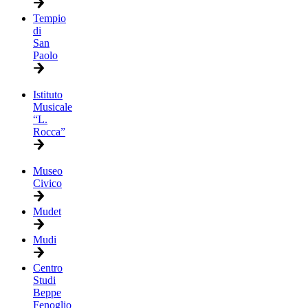
Tempio
di
San
Paolo
Istituto
Musicale
“L.
Rocca”
Museo
Civico
Mudet
Mudi
Centro
Studi
Beppe
Fenoglio