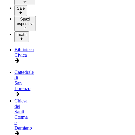
Sale
Spazi
espositivi
Teatri
Biblioteca
Civica
Cattedrale
di
San
Lorenzo
Chiesa
dei
Santi
Cosma
e
Damiano