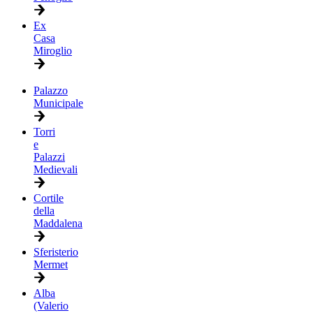
Ex
Casa
Miroglio
Palazzo
Municipale
Torri
e
Palazzi
Medievali
Cortile
della
Maddalena
Sferisterio
Mermet
Alba
(Valerio