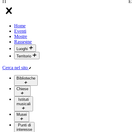
IT
E
Home
Eventi
Mostre
Rassegne
Luoghi
Territorio
Cerca nel sito
Biblioteche
Chiese
Istituti
musicali
Musei
Punti di
interesse