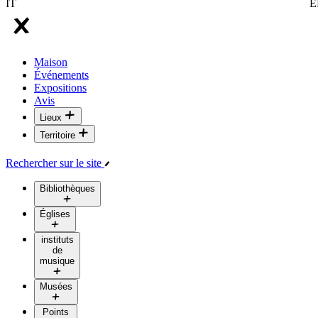
IT
E
Maison
Événements
Expositions
Avis
Lieux
Territoire
Rechercher sur le site
Bibliothèques
Églises
instituts
de
musique
Musées
Points