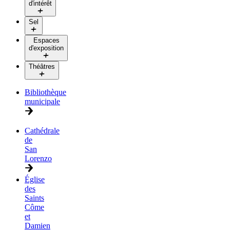
d'intérêt
Sel
Espaces
d'exposition
Théâtres
Bibliothèque
municipale
Cathédrale
de
San
Lorenzo
Église
des
Saints
Côme
et
Damien