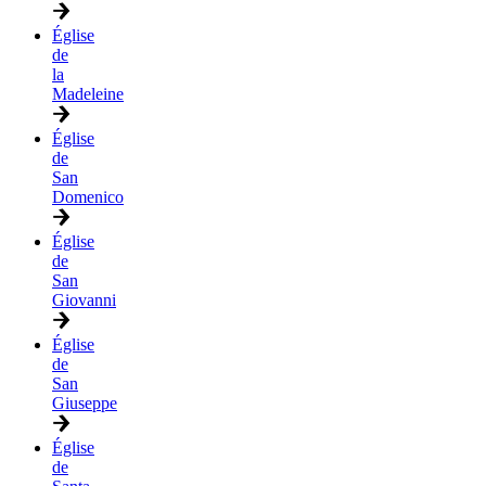
Église
de
la
Madeleine
Église
de
San
Domenico
Église
de
San
Giovanni
Église
de
San
Giuseppe
Église
de