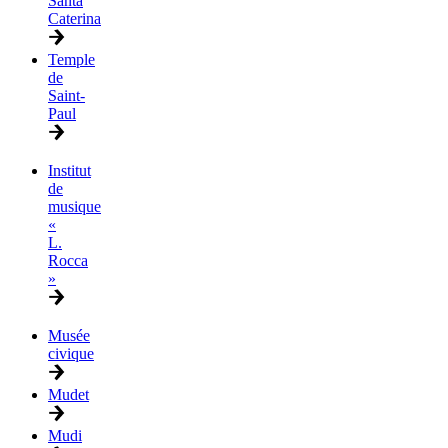
Santa
Caterina
Temple
de
Saint-
Paul
Institut
de
musique
«
L.
Rocca
»
Musée
civique
Mudet
Mudi