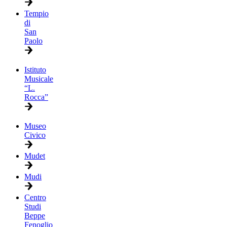
Tempio
di
San
Paolo
Istituto
Musicale
“L.
Rocca”
Museo
Civico
Mudet
Mudi
Centro
Studi
Beppe
Fenoglio