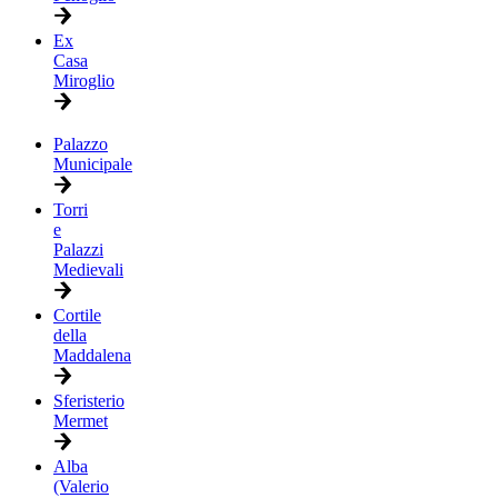
Ex
Casa
Miroglio
Palazzo
Municipale
Torri
e
Palazzi
Medievali
Cortile
della
Maddalena
Sferisterio
Mermet
Alba
(Valerio