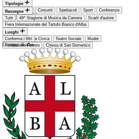
Tipologie
Tutti
Mostre
Concerti
Spettacoli
Sport
Conferenze
Rassegne
Fiere
Bambini
Tutti
49^ Stagione di Musica da Camera
Scarti d'autore
Fiera Internazionale del Tartufo Bianco d'Alba
Luoghi
Tutti
Conferma i filtri
Biblioteca Civica
Teatro Sociale
Mudet
Comune di alba
Fondazione Ferrero
Chiesa di San Domenico