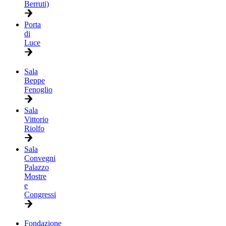
Berruti)
Porta
di
Luce
Sala
Beppe
Fenoglio
Sala
Vittorio
Riolfo
Sala
Convegni
Palazzo
Mostre
e
Congressi
Fondazione