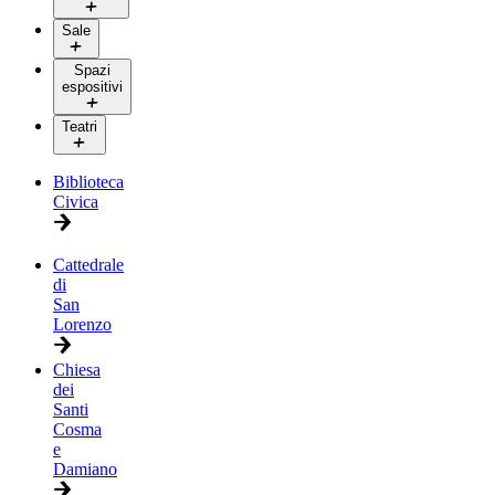
Sale
Spazi
espositivi
Teatri
Biblioteca
Civica
Cattedrale
di
San
Lorenzo
Chiesa
dei
Santi
Cosma
e
Damiano