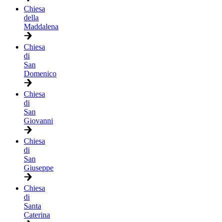
Chiesa
della
Maddalena
Chiesa
di
San
Domenico
Chiesa
di
San
Giovanni
Chiesa
di
San
Giuseppe
Chiesa
di
Santa
Caterina