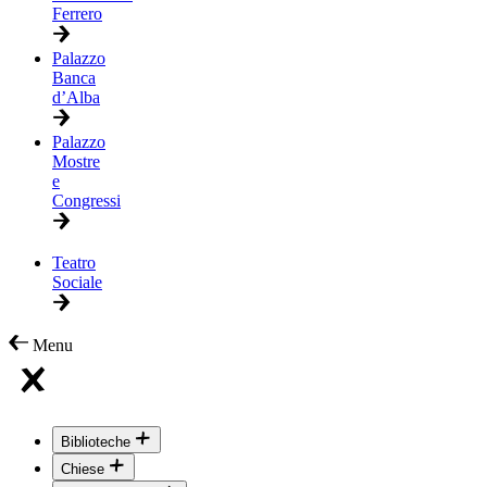
Ferrero
Palazzo
Banca
d’Alba
Palazzo
Mostre
e
Congressi
Teatro
Sociale
Menu
Biblioteche
Chiese