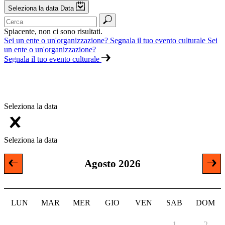
Seleziona la data
Data
Spiacente, non ci sono risultati.
Sei un ente o un'organizzazione? Segnala il tuo evento culturale
Sei
un ente o un'organizzazione?
Segnala il tuo evento culturale
Filtri
Data
Cerca
Seleziona la data
Seleziona la data
Agosto 2026
LUN
MAR
MER
GIO
VEN
SAB
DOM
1
2