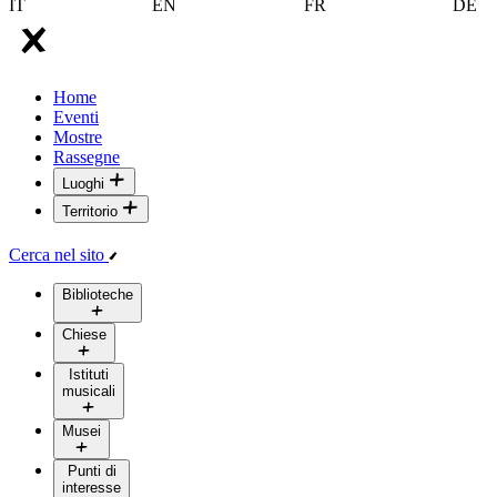
IT
EN
FR
DE
Home
Eventi
Mostre
Rassegne
Luoghi
Territorio
Cerca nel sito
Biblioteche
Chiese
Istituti
musicali
Musei
Punti di
interesse