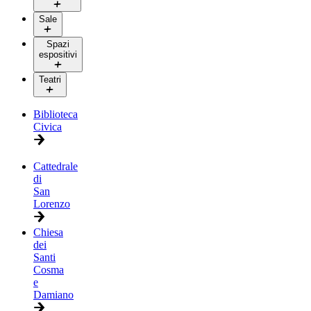
Sale
Spazi
espositivi
Teatri
Biblioteca
Civica
Cattedrale
di
San
Lorenzo
Chiesa
dei
Santi
Cosma
e
Damiano