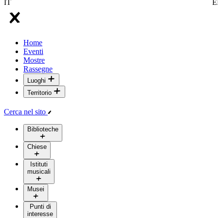
IT
E
Home
Eventi
Mostre
Rassegne
Luoghi
Territorio
Cerca nel sito
Biblioteche
Chiese
Istituti
musicali
Musei
Punti di
interesse