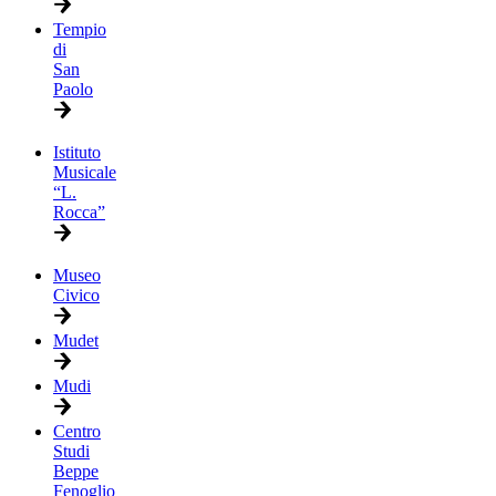
Tempio
di
San
Paolo
Istituto
Musicale
“L.
Rocca”
Museo
Civico
Mudet
Mudi
Centro
Studi
Beppe
Fenoglio