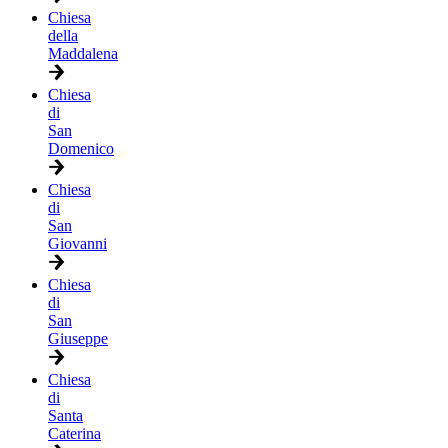
Chiesa
della
Maddalena
Chiesa
di
San
Domenico
Chiesa
di
San
Giovanni
Chiesa
di
San
Giuseppe
Chiesa
di
Santa
Caterina