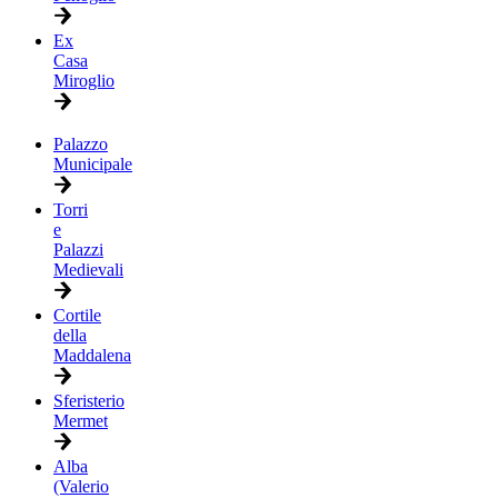
Ex
Casa
Miroglio
Palazzo
Municipale
Torri
e
Palazzi
Medievali
Cortile
della
Maddalena
Sferisterio
Mermet
Alba
(Valerio