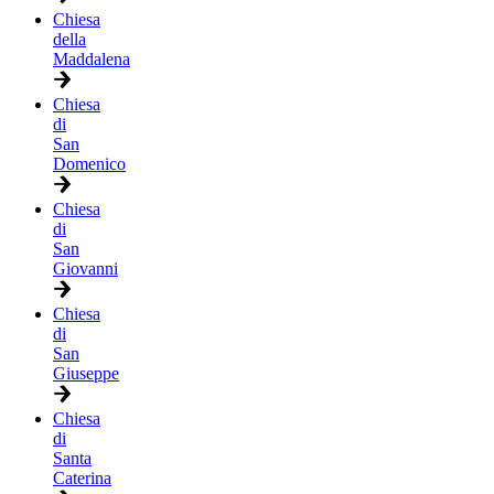
Chiesa
della
Maddalena
Chiesa
di
San
Domenico
Chiesa
di
San
Giovanni
Chiesa
di
San
Giuseppe
Chiesa
di
Santa
Caterina