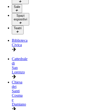
Sale
Spazi
espositivi
Teatri
Biblioteca
Civica
Cattedrale
di
San
Lorenzo
Chiesa
dei
Santi
Cosma
e
Damiano