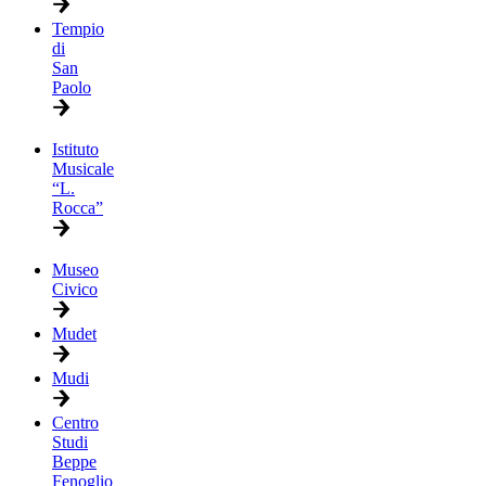
Tempio
di
San
Paolo
Istituto
Musicale
“L.
Rocca”
Museo
Civico
Mudet
Mudi
Centro
Studi
Beppe
Fenoglio