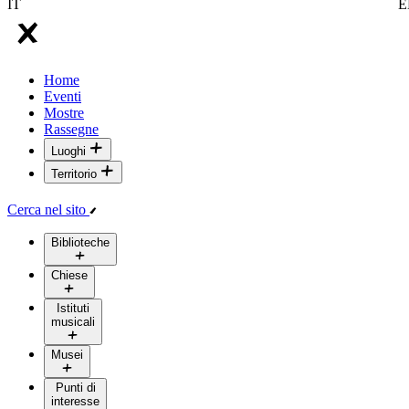
IT
E
Home
Eventi
Mostre
Rassegne
Luoghi
Territorio
Cerca nel sito
Biblioteche
Chiese
Istituti
musicali
Musei
Punti di
interesse