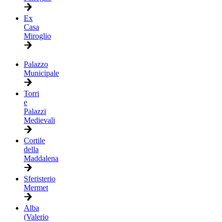
Ex
Casa
Miroglio
Palazzo
Municipale
Torri
e
Palazzi
Medievali
Cortile
della
Maddalena
Sferisterio
Mermet
Alba
(Valerio